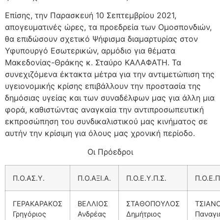
Επίσης, την Παρασκευή 10 Σεπτεμβρίου 2021,
απογευματινές ώρες, τα προεδρεία των Ομοσπονδιών,
θα επιδώσουν σχετικό Ψήφισμα διαμαρτυρίας στον
Υφυπουργό Εσωτερικών, αρμόδιο για θέματα
Μακεδονίας-Θράκης κ. Σταύρο ΚΑΛΑΦΑΤΗ. Τα
συνεχιζόμενα έκτακτα μέτρα για την αντιμετώπιση της
υγειονομικής κρίσης επιβάλλουν την προστασία της
δημόσιας υγείας και των συναδέλφων μας για άλλη μια
φορά, καθιστώντας αναγκαία την αντιπροσωπευτική
εκπροσώπηση του συνδικαλιστικού μας κινήματος σε
αυτήν την κρίσιμη για όλους μας χρονική περίοδο.
Οι Πρόεδροι
Π.Ο.ΑΣ.Υ.
Π.Ο.ΑΞΙ.Α.
Π.Ο.Ε.Υ.Π.Σ.
Π.Ο.Ε.Π
ΓΕΡΑΚΑΡΑΚΟΣ
ΒΕΛΛΙΟΣ
ΣΤΑΘΟΠΟΥΛΟΣ
ΤΣΙΑΝ
Γρηγόριος
Ανδρέας
Δημήτριος
Παναγι