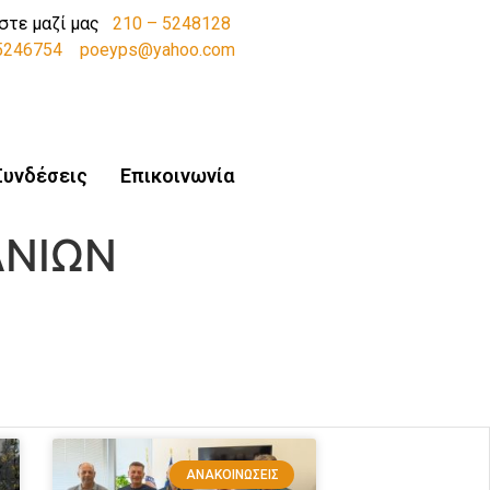
στε μαζί μας
210 – 5248128
-5246754
poeyps@yahoo.com
Συνδέσεις
Επικοινωνία
ΑΝΙΩΝ
ΑΝΑΚΟΙΝΏΣΕΙΣ