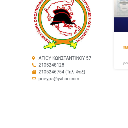
ΠΕ
ΑΓΙΟΥ ΚΩΝΣΤΑΝΤΙΝΟΥ 57
po
2105248128
2105246754 (Τηλ-Φαξ)
poeyps@yahoo.com