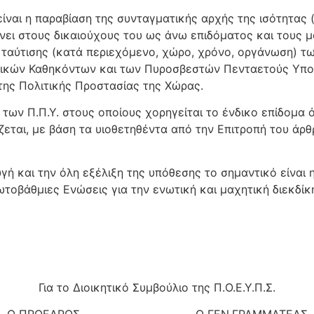
αι η παραβίαση της συνταγματικής αρχής της ισότητας (ά
ει στους δικαιούχους του ως άνω επιδόματος και τους 
ταύτισης (κατά περιεχόμενο, χώρο, χρόνο, οργάνωση) τ
κών Καθηκόντων και των Πυροσβεστών Πενταετούς Υποχ
ης Πολιτικής Προστασίας της Χώρας.
των Π.Π.Υ. στους οποίους χορηγείται το ένδικο επίδομα
ται, με βάση τα υιοθετηθέντα από την Επιτροπή του άρθρ
ή και την όλη εξέλιξη της υπόθεσης το σημαντικό είναι 
τοβάθμιες Ενώσεις για την ενωτική και μαχητική διεκδί
Για το Διοικητικό Συμβούλιο της Π.Ο.Ε.Υ.Π.Σ.
Ο ΠΡΟΕΔΡΟΣ Ο ΓΕΝ.ΓΡΑΜΜΑΤΕΑΣ