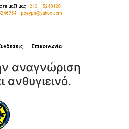
στε μαζί μας
210 – 5248128
-5246754
poeyps@yahoo.com
Συνδέσεις
Επικοινωνία
την αναγνώριση
 ανθυγιεινό.