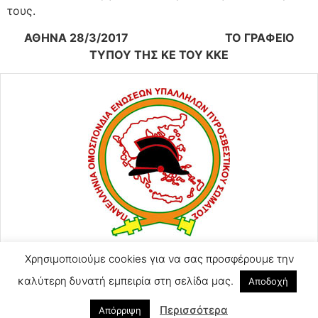
τους.
ΑΘΗΝΑ 28/3/2017 ΤΟ ΓΡΑΦΕΙΟ
ΤΥΠΟΥ ΤΗΣ ΚΕ ΤΟΥ ΚΚΕ
Χρησιμοποιούμε cookies για να σας προσφέρουμε την
ΑΓΙΟΥ ΚΩΝΣΤΑΝΤΙΝΟΥ 57
2105248128
καλύτερη δυνατή εμπειρία στη σελίδα μας.
Αποδοχή
2105246754 (Τηλ-Φαξ)
Περισσότερα
poeyps@yahoo.com
Απόρριψη