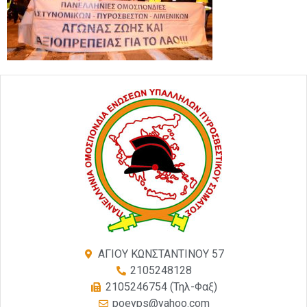
ΑΓΙΟΥ ΚΩΝΣΤΑΝΤΙΝΟΥ 57
2105248128
2105246754 (Τηλ-Φαξ)
poeyps@yahoo.com