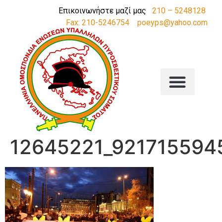
Επικοινωνήστε μαζί μας
210 – 5248128
Fax: 210-5246754
poeyps@yahoo.com
12645221_921715594