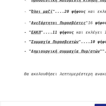
- 
"
Προοδευτική Αδέσμευτη Κίνηση Πυ
- 
"
Όλοι μαζί
"....20
 ψήφους 
και εκλ
- "
Ανεξάρτητοι Πυροσβέστες
"16 
ψήφο
- "
ΕΑΚΠ
"....11
 ψήφους 
και εκλέγει 
- "
Συμμαχία Πυροσβεστών
"....10
 ψήφ
- "Δ
ημιουργική συμμαχία Πυρ/στών
""
Θα ακολουθήσει λεπτομερέστερη ανακο