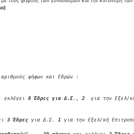
 με τους ψήφους των Συνδυασμών και την κατανομή τω
ια)
αριθμούς ψήφων και Εδρών : 

ι εκλέγει 
8 Έδρες
για Δ.Σ
., 
2 
 για την Εξελ/κ
ει 
3 Έδρες
 για Δ.Σ. 
1
 για την Εξελ/κή Επιτροπ