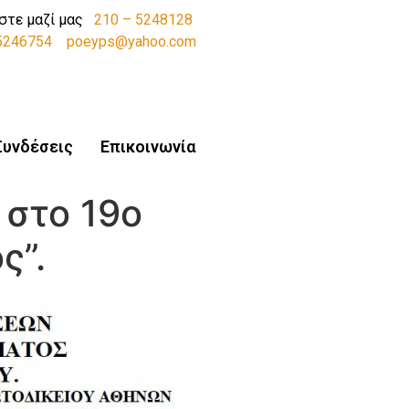
στε μαζί μας
210 – 5248128
-5246754
poeyps@yahoo.com
Συνδέσεις
Επικοινωνία
 στο 19ο
ς”.