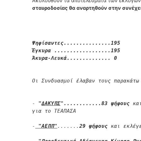
Ακολουθούν τα αποτελέσματα των εκλογών
σταυροδοσίας θα αναρτηθούν στην συνέχε
Ψηφίσαντες...............195
Έγκυρα ..................195
Άκυρα-Λευκά.............. 0
Οι Συνδυασμοί έλαβαν τους παρακάτω 
- 
"
ΔΑΚΥΠΣ
"............83
 ψήφους 
κα
για το ΤΕΑΠΑΣΑ  

-
 "ΑΕΠΠ"
.......
29 ψήφους 
και εκλέγ