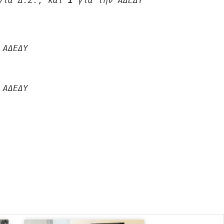
για Δ.Σ., και 
1
 για την ΑΔΕΔΥ

 ΑΔΕΔΥ 