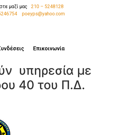
στε μαζί μας
210 – 5248128
-5246754
poeyps@yahoo.com
Συνδέσεις
Επικοινωνία
ύν υπηρεσία με
ου 40 του Π.Δ.