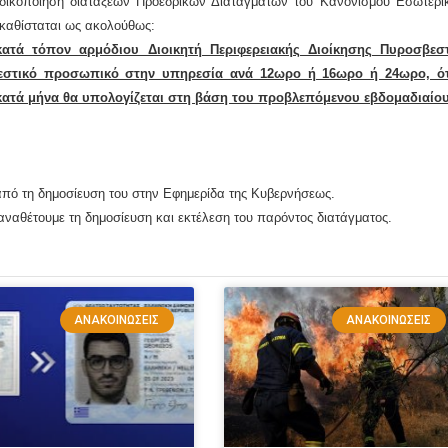
δικοποίηση διατάξεων Προεδρικών Διαταγμάτων του Κανονισμού Εσωτερικ
τικαθίσταται ως ακολούθως:
ατά τόπον αρμόδιου Διοικητή Περιφερειακής Διοίκησης Πυροσβεσ
στικό προσωπικό στην υπηρεσία ανά 12ωρο ή 16ωρο ή 24ωρο, όταν
ατά μήνα θα υπολογίζεται στη βάση του προβλεπόμενου εβδομαδιαίου
 από τη δημοσίευση του στην Εφημερίδα της Κυβερνήσεως.
αναθέτουμε τη δημοσίευση και εκτέλεση του παρόντος διατάγματος.
ΑΝΑΚΟΙΝΏΣΕΙΣ
ΑΝΑΚΟΙΝΏΣΕΙΣ