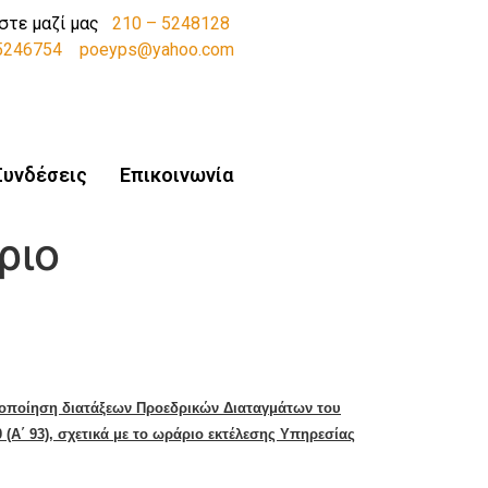
στε μαζί μας
210 – 5248128
-5246754
poeyps@yahoo.com
Συνδέσεις
Επικοινωνία
ριο
ικοποίηση διατάξεων Προεδρικών Διαταγμάτ
ων του
(Α΄ 93), σχετικά με το ωράριο εκτέλεσης Υπηρεσίας