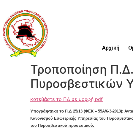
Αρχική
Ο
Τροποποίηση Π.Δ.
Πυροσβεστικών 
κατεβάστε το ΠΔ σε μορφή pdf
Υπογράφτηκε το Π.Δ
25/13 (ΦΕΚ – 55Α/6-3-2013): Αν
Κανονισμού Εσωτερικής Υπηρεσί­ας του Πυροσβεστικού 
του Πυροσβεστικού προσωπικού.