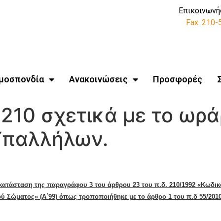
Επικοινωνή
Fax: 210
μοσπονδία
Ανακοινώσεις
Προσφορές
210 σχετικά με το ωρά
Υπαλλήλων.
τικατάσταση της παραγράφου 3 του άρθρου 23 του π.δ. 210/1992 «Κωδ
Σώματος» (Α΄99) όπως τρο­ποποιήθηκε με το άρθρο 1 του π.δ 55/2010 