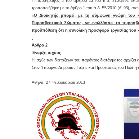
Η παράγραφος 3 του άρθρου 23 του π.δ. 210/1992 «Κω
τροποποιήθηκε με το άρθρο 1 του π.δ. 55/2010 (Α’ 93), αν
«
Ο Διοικητής μπορεί, με τη σύμφωνη γνώμη του κ
Πυροσβεστικού Σώματος, να εναλλάσσει το πυροσβε
προϋπόθεση ότι η συνολική προσφορά εργασίας του κ
Άρθρο 2
Έναρξη ισχύος
Η ισχύς των διατάξεων του παρόντος διατάγματος αρχίζει
Στον Υπουργό Δημόσιας Τάξης και Προστασίας του Πολίτη 
Αθήνα, 27 Φεβρουαρίου 2013