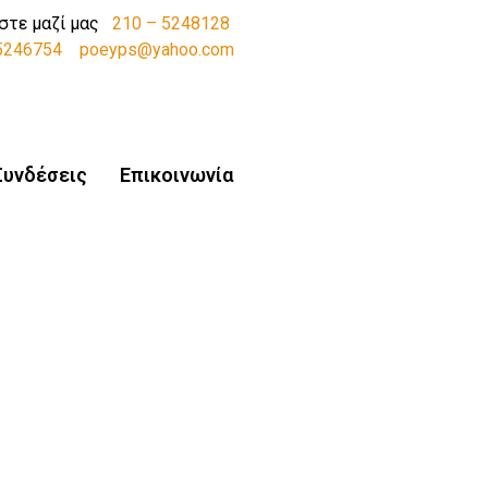
στε μαζί μας
210 – 5248128
-5246754
poeyps@yahoo.com
Συνδέσεις
Επικοινωνία