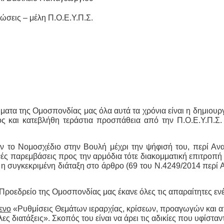
μέλη Π.Ο.Ε.Υ.Π.Σ.
ατα της Ομοσπονδίας μας όλα αυτά τα χρόνια είναι η δημιουργ
και κατεβλήθη τεράστια προσπάθεια από την Π.Ο.Ε.Υ.Π.Σ. 
ο Νομοσχέδιο στην Βουλή μέχρι την ψήφισή του, περί Αναδ
ές παρεμβάσεις προς την αρμόδια τότε διακομματική επιτροπή 
ί η συγκεκριμένη διάταξη στο άρθρο (69 του Ν.4249/2014 περί
οεδρείο της Ομοσπονδίας μας έκανε όλες τις απαραίτητες ενέρ
ενο
«Ρυθμίσεις Θεμάτων ιεραρχίας, κρίσεων, προαγωγών και 
διατάξεις». Σκοπός του είναι να άρει τις αδικίες που υφίσταν