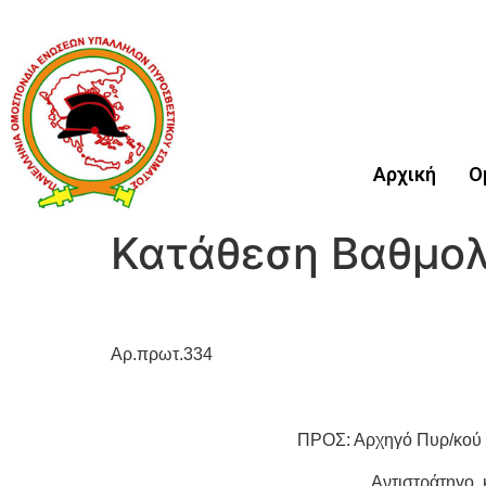
Αρχική
Ο
Κατάθεση Βαθμολ
Αρ.πρωτ.334 Αθήνα,
ΠΡΟΣ: Αρχηγό Πυρ/κού Σώ
Αντιστράτηγο,