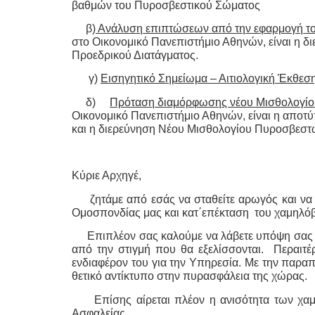
βαθμών του Πυροσβεστικού Σώματος
β
) Ανάλυση επιπτώσεων από την εφαρμογή τ
στο Οικονομικό Πανεπιστήμιο Αθηνών, είναι η 
Προεδρικού Διατάγματος.
γ)
Εισηγητικό Σημείωμα – Αιτιολογική Έκθεσ
δ)
Πρόταση διαμόρφωσης νέου Μισθολογίο
Οικονομικό Πανεπιστήμιο Αθηνών, είναι η αποτ
και η διερεύνηση Νέου Μισθολογίου Πυροσβε
Κύριε Αρχηγέ,
ζητάμε από εσάς να σταθείτε αρωγός και να κά
Ομοσπονδίας μας και κατ΄επέκταση του χαμηλ
Επιπλέον σας καλούμε να λάβετε υπόψη σας ότ
από την στιγμή που θα εξελίσσονται. Περαιτέ
ενδιαφέρον του για την Υπηρεσία. Με την παραπ
θετικό αντίκτυπο στην πυρασφάλεια της χώρας.
Επίσης αίρεται πλέον η ανισότητα των χαμ
Ασφαλείας.