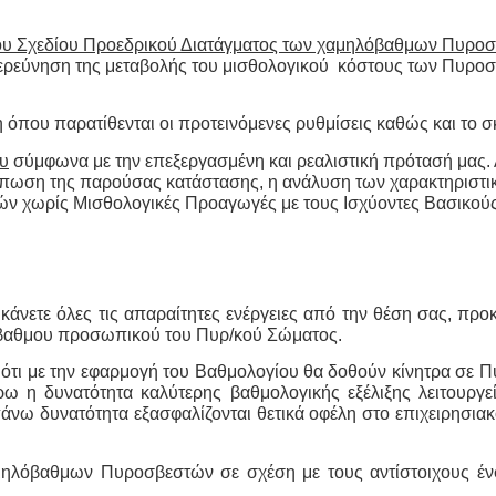
ου Σχεδίου Προεδρικού Διατάγματος των χαμηλόβαθμων Πυρο
διερεύνηση της μεταβολής του μισθολογικού κόστους των Πυρο
η
όπου παρατίθενται οι προτεινόμενες ρυθμίσεις καθώς και το
υ
σύμφωνα με την επεξεργασμένη και ρεαλιστική πρότασή μας. Α
ύπωση της παρούσας κατάστασης, η ανάλυση των χαρακτηριστι
στών χωρίς Μισθολογικές Προαγωγές με τους Ισχύοντες Βασ
νετε όλες τις απαραίτητες ενέργειες από την θέση σας, προκε
όβαθμου προσωπικού του Πυρ/κού Σώματος.
ι με την εφαρμογή του Βαθμολογίου θα δοθούν κίνητρα σε Πυ
ρω η δυνατότητα καλύτερης βαθμολογικής εξέλιξης λειτουργ
άνω δυνατότητα εξασφαλίζονται θετικά οφέλη στο επιχειρησια
ηλόβαθμων Πυροσβεστών σε σχέση με τους αντίστοιχους έ